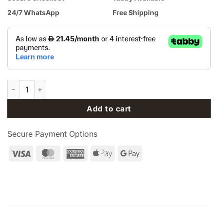
24/7 WhatsApp
Free Shipping
CPAP Store USA® Ginseng Five Treasures Herbal Tea with Red 
Add to cart
Secure Payment Options
Visa
MasterCard
American
Apple
Google
Express
Pay
Pay