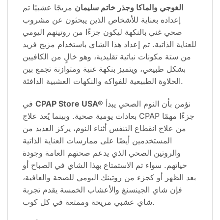
الغوجي والماكا وجذر خاتم سليمان
مزيجًا عشبيًا تم
إعداده بعناية للأشخاص الذين يبحثون عن مشروب
صحي غني بالنكهة ليكون جزءًا من روتينهم اليومي
للعناية الذاتية. تم إعداد هذا الشاي باستخدام مزيج فريد
من ستة مكونات نباتية تقليدية، وهو خالٍ من الكافيين
بشكل طبيعي، ويتميز بنكهة غنية ومتوازنة تجمع بين
الحلاوة الطبيعية للفواكه والنكهات العشبية الدافئة.
في
CPAP Store USA®
نؤمن بأن النوم الصحي يبدأ
بعادات يومية صحية. وبينما يُعد علاج CPAP جزءًا مهمًا
من علاج انقطاع التنفس أثناء النوم، يركز العديد من
المستخدمين أيضًا على ممارسات العناية الذاتية
والروتين الصحي الذي يدعم صحتهم العامة وجودة
حياتهم. سواء تم الاستمتاع بهذا الشاي في الصباح أو
بعد الظهر أو كجزء من روتينك اليومي للصحة والعافية،
فإن شاي الجينسنغ والأعشاب الخمسة يقدم تجربة
شاي عشبي مريحة وممتعة في كل كوب.