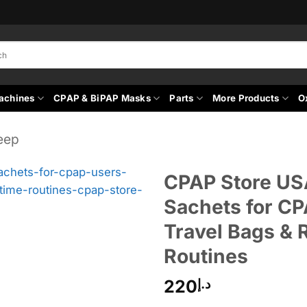
achines
CPAP & BiPAP Masks
Parts
More Products
O
eep
CPAP Store US
Sachets for C
Travel Bags & 
Routines
220
د.إ