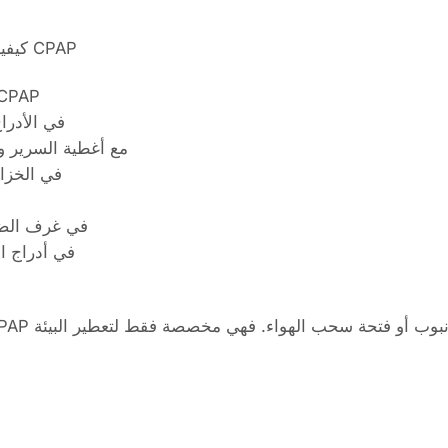
كيفية استخدام أكياس الخزامى مع أجهزة CPAP
داخل حقائب وأكياس حمل أ CPAP
في الأدراج
مع أغطية السرير وا
في الخزائ
في غرف الضيو
في أدراج ال