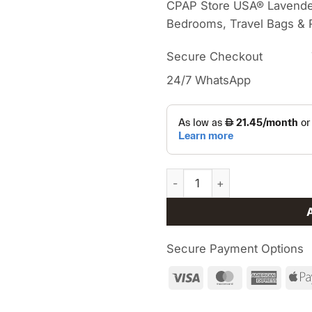
CPAP Store USA® Lavender
Bedrooms, Travel Bags & 
Secure Checkout
24/7 WhatsApp
CPAP Store USA® Lavender Sl
Secure Payment Options
Visa
MasterCard
Ameri
Expre