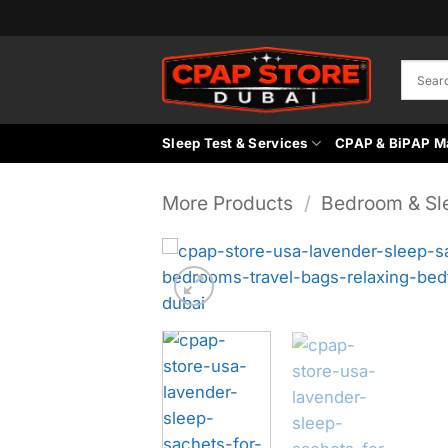
Skip
to
content
Sleep Test & Services
CPAP & BiPAP M
More Products
/
Bedroom & Sl