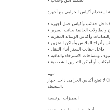
• تصميم أنيق وجذاب
• جهزة
•  والطاولات الجانبية بجانب السرير
• لبطانيات وأكياس الوسائد المخزنة
• ن وأدراج الملابس وأماكن التخزين
• داخل حقائب السفر أثناء التنقل
• ف ومساحات الاسترخاء والعافية
• مكاتب أو أماكن التخزين الشخصية
مهم:
لا تضع أكياس الخزامى داخل جهاز CPAP أو حجرة الترطيب أو القناع أو الأنبوب أو فتحة سحب الهواء. فهي مخصصة فقط لتعطير البيئة
المحيطة.
المميزات الرئيسية
أزهار خزامى طبيعية مجففة