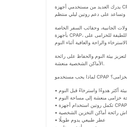
يدرك العديد من مستخدمي أجهزة CPAP وBiPAP أن الحصول على نوم جيد لا يعتمد فقط على ارتداء القناع. فتهيئة بيئة نوم هادئة ومريحة
لات الجانبية، وحقائب السفر الخاصة
بأجهزة CPAP، وخزائن البياضات، وأماكن تخزين الوسائد، والمساحات الشخصية المخصصة للنوم. تساعد الرائحة اللطيفة للخزامى على
عزيز بيئة النوم والحفاظ على رائحة
الأماكن الشخصية منعشة.
لماذا يحب مستخدمو 
•  أكثر هدوءًا واسترخاءً قبل النوم
•  خزامى منعشة إلى مساحة النوم
• ش رائحة أماكن التخزين الشخصية
• عطر طبيعي يدوم طويلًا