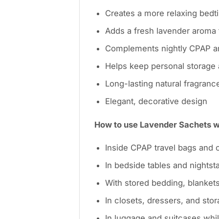
Creates a more relaxing bed
Adds a fresh lavender aroma 
Complements nightly CPAP an
Helps keep personal storage 
Long-lasting natural fragranc
Elegant, decorative design
How to use Lavender Sachets 
Inside CPAP travel bags and 
In bedside tables and nightst
With stored bedding, blanket
In closets, dressers, and sto
In luggage and suitcases whil