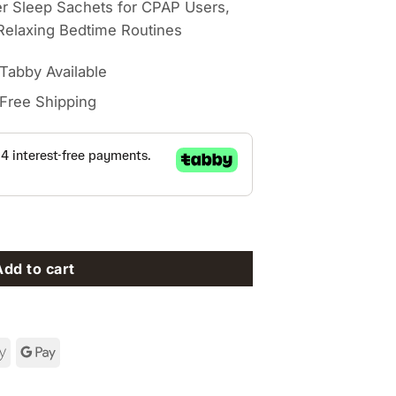
 Sleep Sachets for CPAP Users,
Relaxing Bedtime Routines
Tabby Available
Free Shipping
eep Sachets for CPAP Users, Bedrooms, Travel Bags & Relax
Add to cart
can
Apple
Google
ss
Pay
Pay