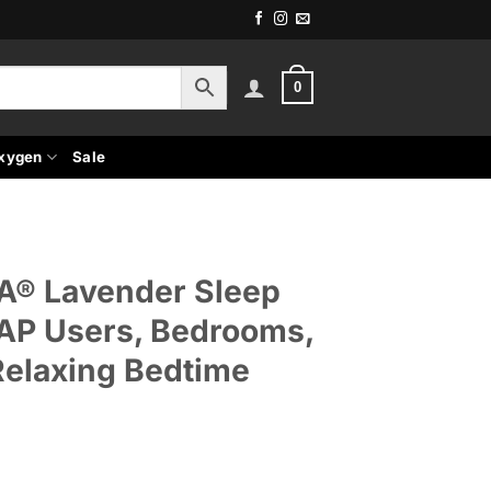
0
xygen
Sale
A® Lavender Sleep
PAP Users, Bedrooms,
Relaxing Bedtime