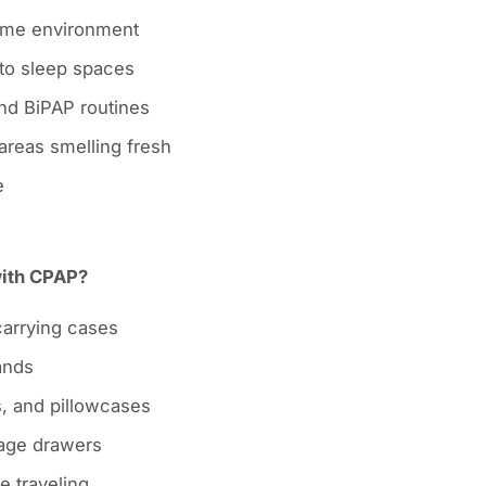
time environment
to sleep spaces
d BiPAP routines
areas smelling fresh
e
with CPAP?
carrying cases
ands
s, and pillowcases
rage drawers
e traveling