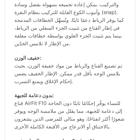
والتركيب. يمكن إعادة تجميعه بسهولة بفضل وسادة
وأنبوب الكوع القابلة للتركيب بنظام النقرة (snap).
كما يوفر الرباط دعمًا ثابتًا، وتُسهِّل الخطافات المدمجة
في إطار القناع من تثبيت الجزء السفلي من الرباط،
بينما يتم تثبيت الجزء العلوي بواسطة خطافات معلقة
من الإطار لا تلامس الخدّين.
خفيف الوزن:
تم تصنيع القناع والرباط من مواد خفيفة الوزن، بحيث
يلامس الوجه بأقل قدر ممكن. الإطار الخفيف يضمن
إحكام الإغلاق ويمنع التسرب.
بدون دعامة للجبهة:
قناع AirFit F10 للنساء يوفّر إحكامًا ثابتًا دون الحاجة
إلى دعامة للجبهة، مما يقلل من ملامسة الوجه ويوفر
شعورًا أكثر انفتاحًا، وهو مثالي للمرضى الذين يشعرون
بالاختناق أو الانزعاج من الأقنعة الكاملة الأخرى.