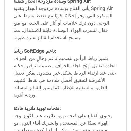
وسادة مزدوجة الجدار بتقنية Spring Air:
يأتي القناع بوسادة مزدوجة الجدار بتقنية Spring Air
المبتكرة التي توفر إحكامًا قويًا مع ضغط بسيط على
الوجه، دون ترك علامات أو آثار على الجلد، مع منع
فعّال لتسرب الهواء. الوسادة قابلة للاستبدال، مما
يسمح باستخدام القناع لفترة طويلة.
رباط SoftEdge ناعم:
يتميز رباط الرأس بتصميم ناعم وخالٍ من الحواف
الحادة لتقليل تهيّج الجلد. الحواف مصممة لتوفير إحكام
حتى عند ارتداء الرباط بشكل غير مشدود. يمكن تعديل
الأشرطة لتحقيق أفضل ملاءمة في نقاط التثبيت
العلوية والسفلية للإطار. كما يتميز القناع بلمسات
وردية أنثوية.
فتحات تهوية دائرية هادئة:
يحتوي القناع على فتحة تهوية دائرية عند الكوع توجه
الهواء بعيدًا عن المستخدم والشريك أثناء النوم، مع
ضجيج منخفض جدًا. يمكن إزالة الكوع بسهولة من