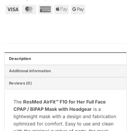
Visa
MasterCard
American
Apple
Google
Express
Pay
Pay
Description
Additional information
Reviews (0)
The
ResMed AirFit™ F10 for Her Full Face
CPAP / BiPAP Mask with Headgear
is a
lightweight mask with a design and fabrication
optimized for comfort. Easy to use and clean
with the minimal number of parts, the mask