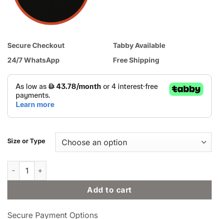
Secure Checkout
Tabby Available
24/7 WhatsApp
Free Shipping
Size or Type
ResMed AirFit F10 for Her Full Face CPAP / BiPAP Mask with H
Add to cart
Secure Payment Options