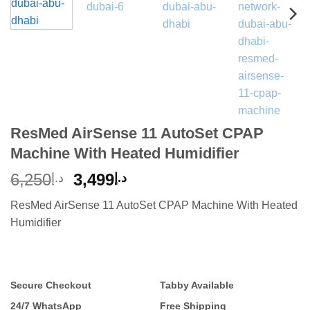
ResMed AirSense 11 AutoSet CPAP
Machine With Heated Humidifier
Original
Current
6,250
3,499
د.إ
د.إ
price
price
ResMed AirSense 11 AutoSet CPAP Machine With Heated
was:
is:
Humidifier
د.إ3,499.
د.إ6,250.
Secure Checkout
Tabby Available
24/7 WhatsApp
Free Shipping