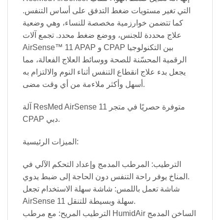
التي تغير مستويات ضغط التدفق على أساس التنفس.
كما تتضمن خوارزمية مخصصة للنساء، وهي وضعية
علاج محددة للجنس، ووضع ضغط محدد. تجمع آلات
AirSense™ 11 APAP و CPAP بين التكنولوجيا
الرقمية المحسّنة للصحة ووسائط العلاج الفعالة، مما
يجعل بدء علاج انقطاع التنفس أثناء النوم والالتزام به
أسهل وأكثر ملاءمة من أي وقت مضى.
آلة ResMed AirSense 11 متوفرة حصريًا في متجر
CPAP دبي.
الميزات الرئيسية:
الترطيب: المرطب المدمج وإعداد التحكم الآلي في
المناخ يوفر راحة التنفس دون الحاجة إلى ضبط يدوي.
شاشة تعمل باللمس: شاشة سهلة الاستخدام تجعل
AirSense 11 سهلة وبسيطة للتنقل.
الترطيب المريح: مع مرطب HumidAir الساخن المدمج