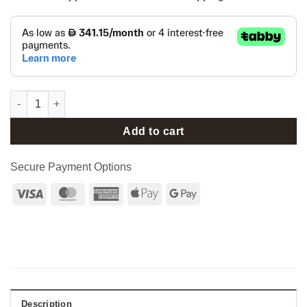
ResMed AirSense 11 AutoSet CPAP Machine With Heated Humidif
Add to cart
Secure Payment Options
Visa
MasterCard
American
Apple
Google
Express
Pay
Pay
Description