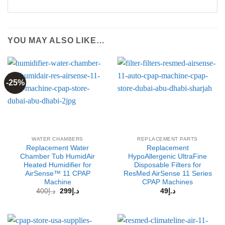
YOU MAY ALSO LIKE…
-25%
WATER CHAMBERS
REPLACEMENT PARTS
Replacement Water
Replacement
Chamber Tub HumidAir
HypoAllergenic UltraFine
Heated Humidifier for
Disposable Filters for
AirSense™ 11 CPAP
ResMed AirSense 11 Series
Machine
CPAP Machines
Original
Current
400
د.إ
299
د.إ
49
د.إ
price
price
was:
is:
د.إ299.
د.إ400.